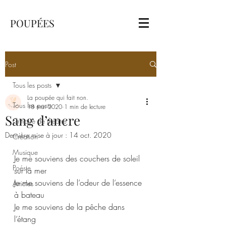
POUPÉES
Post
Tous les posts
La poupée qui fait non.
Tous les posts
18 mai 2020
1 min de lecture
Sang d’ancre
Critique de théâtre
Dernière mise à jour :
14 oct. 2020
Création
Musique
Je me souviens des couchers de soleil 
Poésie
sur la mer
Je me souviens de l’odeur de l’essence 
Articles
à bateau
Je me souviens de la pêche dans 
l’étang