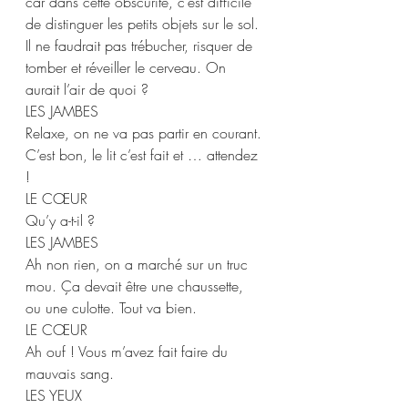
car dans cette obscurité, c’est difficile 
de distinguer les petits objets sur le sol. 
Il ne faudrait pas trébucher, risquer de 
tomber et réveiller le cerveau. On 
aurait l’air de quoi ?  
LES JAMBES 
Relaxe, on ne va pas partir en courant. 
C’est bon, le lit c’est fait et … attendez 
! 
LE CŒUR 
Qu’y a-t-il ? 
LES JAMBES 
Ah non rien, on a marché sur un truc 
mou. Ça devait être une chaussette, 
ou une culotte. Tout va bien. 
LE CŒUR 
Ah ouf ! Vous m’avez fait faire du 
mauvais sang.  
LES YEUX  