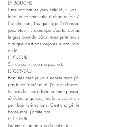
LA BOUCHE 
Il me sort par les yeux celui-là, tu vas 
faire un commentaire à chaque fois ? 
Franchement, t’as quel âge ? Monsieur 
je-sais-tout, tu crois que c’est toi qui as 
le gros bout du bâton mais je te ferais 
dire que c’est pas toujours le cas, loin 
de là. 
LE CŒUR 
Sur ce point, elle n’a pas tort.   
LE CERVEAU 
Bon, très bien je vous écoute mais j’ai 
pas toute l’après-midi. J’ai des choses 
tonnes de trucs à faire comme penser, 
réfléchir, angoisser, me faire couler un 
petit bain d’émotions. C’est chargé. Je 
bosse moi, j’arrête pas.  
LE CŒUR  
Justement, on en a parlé entre nous. 