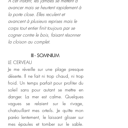
À cet instant, les jambes se mettent à 
avancer mais se heurtent rapidement à 
la porte close. Elles reculent et 
avancent à plusieurs reprises mais le 
corps tout entier finit toujours par se 
cogner contre le bois, faisant résonner 
la cloison au complet. 
III - SOMNIUM 
LE CERVEAU 
Je me réveille sur une plage presque 
déserte. Il ne fait ni trop chaud, ni trop 
froid. Un temps parfait pour profiter du 
soleil sans pour autant se mettre en 
danger. La mer est calme. Quelques 
vagues se relaient sur le rivage, 
chatouillant mes orteils. Je quitte mon 
paréo lentement, le laissant glisser sur 
mes épaules et tomber sur le sable. 