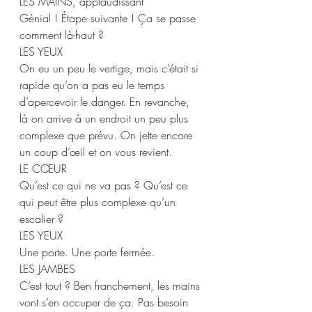
LES MAINS, applaudissant 
Génial ! Étape suivante ! Ça se passe 
comment là-haut ? 
LES YEUX 
On eu un peu le vertige, mais c’était si 
rapide qu’on a pas eu le temps 
d’apercevoir le danger. En revanche, 
là on arrive à un endroit un peu plus 
complexe que prévu. On jette encore 
un coup d’œil et on vous revient.  
LE CŒUR  
Qu’est ce qui ne va pas ? Qu’est ce 
qui peut être plus complexe qu’un 
escalier ? 
LES YEUX 
Une porte. Une porte fermée.  
LES JAMBES 
C’est tout ? Ben franchement, les mains 
vont s’en occuper de ça. Pas besoin 