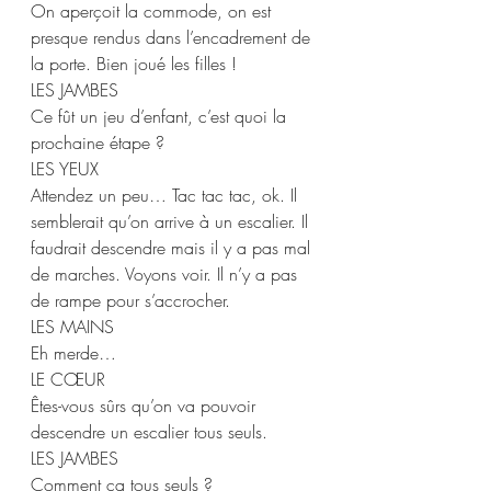
On aperçoit la commode, on est 
presque rendus dans l’encadrement de 
la porte. Bien joué les filles !  
LES JAMBES 
Ce fût un jeu d’enfant, c’est quoi la 
prochaine étape ? 
LES YEUX  
Attendez un peu… Tac tac tac, ok. Il 
semblerait qu’on arrive à un escalier. Il 
faudrait descendre mais il y a pas mal 
de marches. Voyons voir. Il n’y a pas 
de rampe pour s’accrocher. 
LES MAINS 
Eh merde… 
LE CŒUR  
Êtes-vous sûrs qu’on va pouvoir 
descendre un escalier tous seuls.  
LES JAMBES 
Comment ça tous seuls ?  