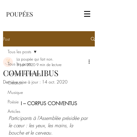
POUPÉES
Post
Tous les posts
La poupée qui fait non.
Tous les posts
3 juin 2020
9 min de lecture
COMITIALIBUS
Critique de théâtre
Dernière mise à jour :
14 oct. 2020
Création
Musique
Poésie
 I – CORPUS CONVENTUS 
Articles
Participants à l’Assemblée présidée par 
le cœur : les yeux, les mains, la 
bouche et le cerveau.  