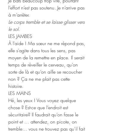
Je bats beaucoup trop vite, pourtant 
l’effort n’est pas soutenu. Je n’arrive pas 
à m’arrêter. 
Le corps tremble et se laisse glisser vers 
le sol. 
LES JAMBES 
À l’aide ! Ma sœur ne me répond pas, 
elle s’agite dans tous les sens, pas 
moyen de la remettre en place. Il serait 
temps de réveiller le cerveau, qu’on 
sorte de là et qu’on aille se recoucher 
non ? Ça ne me plait pas cette 
histoire.  
LES MAINS 
Hé, les yeux ! Vous voyez quelque 
chose ? Est-ce que l’endroit est 
sécuritaire? Il faudrait qu’on fasse le 
point et … attendez, on picote, on 
tremble… vous ne trouvez pas qu’il fait 