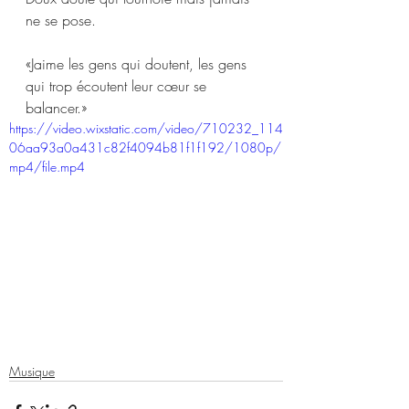
ne se pose. 
«Jaime les gens qui doutent, les gens 
qui trop écoutent leur cœur se 
balancer.»
https://video.wixstatic.com/video/710232_114
06aa93a0a431c82f4094b81f1f192/1080p/
mp4/file.mp4
Musique