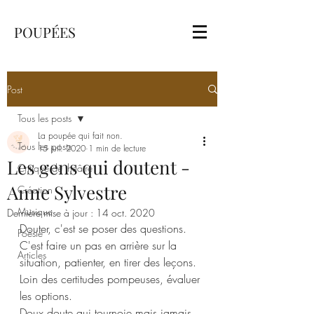
POUPÉES
Post
Tous les posts
La poupée qui fait non.
Tous les posts
15 juil. 2020
1 min de lecture
Les gens qui doutent -
Critique de théâtre
Anne Sylvestre
Création
Musique
Dernière mise à jour :
14 oct. 2020
Douter, c'est se poser des questions. 
Poésie
C'est faire un pas en arrière sur la 
Articles
situation, patienter, en tirer des leçons. 
Loin des certitudes pompeuses, évaluer 
les options. 
Doux doute qui tournoie mais jamais 